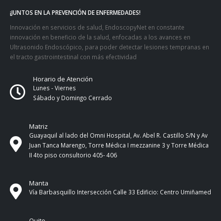
¡JUNTOS EN LA PREVENCIÓN DE ENFERMEDADES!
Innovación en servicios de salud, EndoscopyNet en constante
innovación en beneficio de la salud, enfocadas a los avances en
Ultrasonido Endoscópico, para poder detectar lesiones tempranas en
el tracto gastrointestinal con más efectividad
Horario de Atención
Lunes - Viernes
Sábado y Domingo Cerrado
Matriz
Guayaquil al lado del Omni Hospital, Av. Abel R. Castillo S/N y Av
Juan Tanca Marengo, Torre Médica I mezzanine 3 y Torre Médica
II 4to piso consultorio 405- 406
Manta
Vía Barbasquillo Intersección Calle 33 Edificio: Centro Umiñamed
Quito